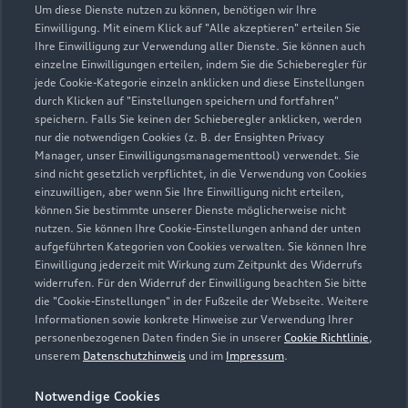
Um diese Dienste nutzen zu können, benötigen wir Ihre
Einwilligung. Mit einem Klick auf "Alle akzeptieren" erteilen Sie
Ihre Einwilligung zur Verwendung aller Dienste. Sie können auch
Verkauf
einzelne Einwilligungen erteilen, indem Sie die Schieberegler für
Geschlossen
,
öffnet am
Montag 08:00
jede Cookie-Kategorie einzeln anklicken und diese Einstellungen
durch Klicken auf "Einstellungen speichern und fortfahren"
speichern. Falls Sie keinen der Schieberegler anklicken, werden
Service
nur die notwendigen Cookies (z. B. der Ensighten Privacy
Geschlossen
,
öffnet am
Montag 07:00
Manager, unser Einwilligungsmanagementtool) verwendet. Sie
sind nicht gesetzlich verpflichtet, in die Verwendung von Cookies
einzuwilligen, aber wenn Sie Ihre Einwilligung nicht erteilen,
können Sie bestimmte unserer Dienste möglicherweise nicht
nutzen. Sie können Ihre Cookie-Einstellungen anhand der unten
Zurück nach oben
aufgeführten Kategorien von Cookies verwalten. Sie können Ihre
Einwilligung jederzeit mit Wirkung zum Zeitpunkt des Widerrufs
Modelle
widerrufen. Für den Widerruf der Einwilligung beachten Sie bitte
die "Cookie-Einstellungen" in der Fußzeile der Webseite. Weitere
Informationen sowie konkrete Hinweise zur Verwendung Ihrer
Kaufen & leasen
personenbezogenen Daten finden Sie in unserer
Cookie Richtlinie
,
Alle Modelle
unserem
Datenschutzhinweis
und im
Impressum
.
Modelle vergleichen
Service & Zubehör
Neuwagensuche
Notwendige Cookies