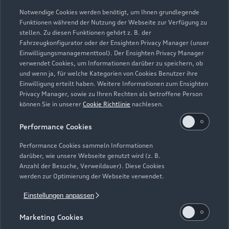
Elektromodelle
Notwendige Cookies werden benötigt, um Ihnen grundlegende
Gebrauchtwagensuche
Support
Saisonale Angebote
Funktionen während der Nutzung der Webseite zur Verfügung zu
Plug-in-Hybride
stellen. Zu diesen Funktionen gehört z. B. der
Gebrauchtwagen
Audi Services
Fahrzeugkonfigurator oder der Ensighten Privacy Manager (unser
Über Audi
Kundenservice
Einwilligungsmanagementtool). Der Ensighten Privacy Manager
Finanzierung
Garantie
verwendet Cookies, um Informationen darüber zu speichern, ob
Händlersuche
und wenn ja, für welche Kategorien von Cookies Benutzer ihre
Aktionen & Angebote
Unternehmen
Audi digital services
Einwilligung erteilt haben. Weitere Informationen zum Ensighten
Audi Code
Privacy Manager, sowie zu Ihren Rechten als betroffene Person
Geschäftskunden
Karriere
myAudi
können Sie in unserer
Cookie Richtlinie
nachlesen.
Häufige Fragen (FAQ)
Investor Relations
Performance Cookies
© 2026 AUDI AG. Alle Rechte vorbehalten
Audi Online Beratung
Presse & Media Center
Performance Cookies sammeln Informationen
Impressum
Rechtliches
Hinweisgebersystem
Online-Terminvereinbarung
darüber, wie unsere Webseite genutzt wird (z. B.
Datenschutz
Datenschutzinformation
Cookie-Einstellungen
Anzahl der Besuche, Verweildauer). Diese Cookies
Servicekontakt
werden zur Optimierung der Webseite verwendet.
Cookie-Richtlinie
Barrierefreiheit
Audi erleben
Digital Services Act
EU Data Act
Bordbuch & Bedienungsanleitungen
Einstellungen anpassen
Newsletter
Verträge kündigen
Marketing Cookies